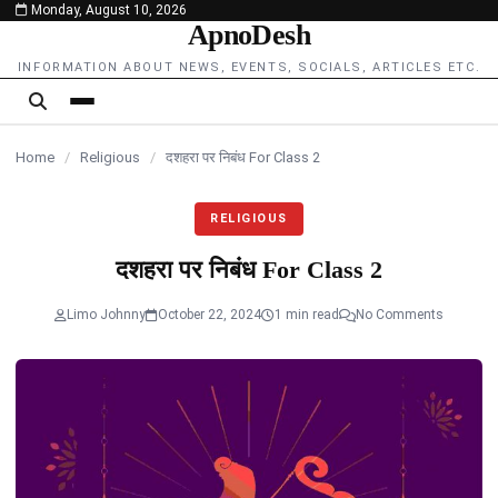
Monday, August 10, 2026
content
ApnoDesh
INFORMATION ABOUT NEWS, EVENTS, SOCIALS, ARTICLES ETC.
Home
/
Religious
/
दशहरा पर निबंध For Class 2
RELIGIOUS
दशहरा पर निबंध For Class 2
Limo Johnny
October 22, 2024
1 min read
No Comments