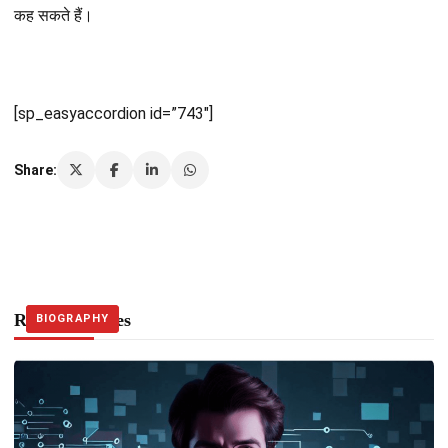
कह सकते हैं।
[sp_easyaccordion id=”743″]
Share:
Related Stories
JANKARI
BIOGRAPHY
BIOGRAPHY