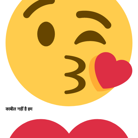
काबील नहीं है हम